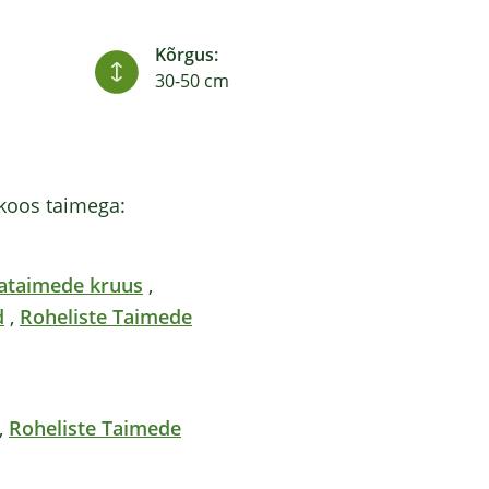
Kõrgus:
30-50 cm
koos taimega:
oataimede kruus
,
d
,
Roheliste Taimede
,
Roheliste Taimede