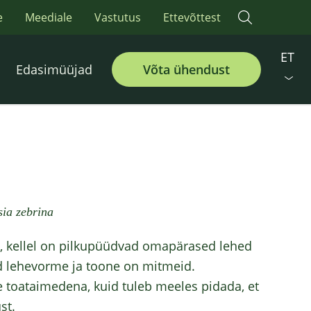
e
Meediale
Vastutus
Ettevõttest
ET
Edasimüüjad
Võta ühendust
sia zebrina
, kellel on pilkupüüdvad omapärased lehed
id lehevorme ja toone on mitmeid.
e toataimedena, kuid tuleb meeles pidada, et
st.