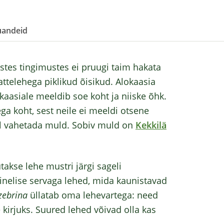
andeid
tes tingimustes ei pruugi taim hakata
ttelehega piklikud õisikud. Alokaasia
aasiale meeldib soe koht ja niiske õhk.
ega koht, sest neile ei meeldi otsene
del vahetada muld. Sobiv muld on
Kekkilä
utakse lehe mustri järgi sageli
ainelise servaga lehed, mida kaunistavad
zebrina
üllatab oma lehevartega: need
 kirjuks. Suured lehed võivad olla kas