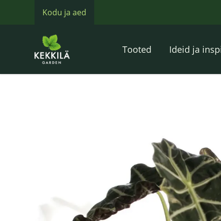
Kodu ja aed
Tooted
Ideid ja insp