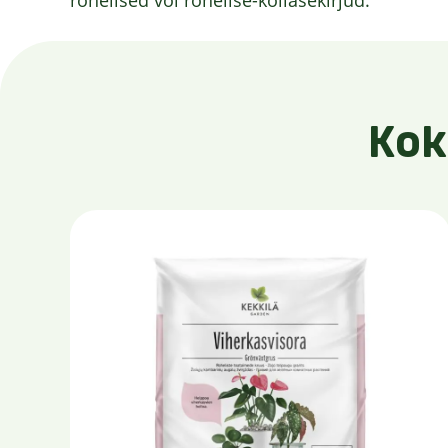
rohelised või rohelise-kollasekirjud.
Kok