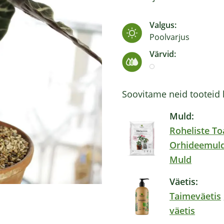
Valgus:
Poolvarjus
Värvid:
Soovitame neid tooteid 
Muld:
Roheliste T
Orhideemul
Muld
Väetis:
Taimeväetis
väetis