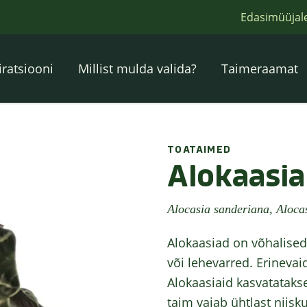
Edasimüüjal
iratsiooni
Millist mulda valida?
Taimeraamat
TOATAIMED
Alokaasia
Alocasia sanderiana, Aloca
Alokaasiad on võhalised
või lehevarred. Erineva
Alokaasiaid kasvatataks
taim vajab ühtlast niisku