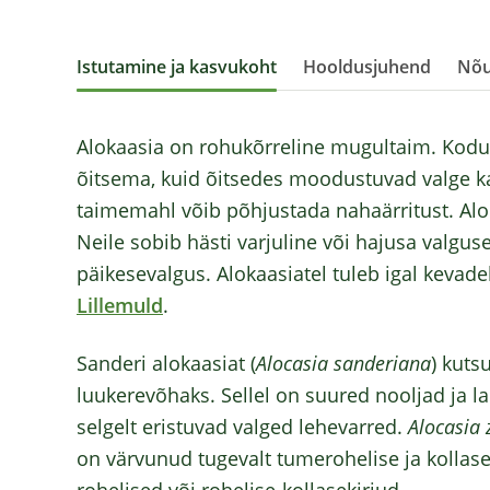
Istutamine ja kasvukoht
Hooldusjuhend
Nõu
Alokaasia on rohukõrreline mugultaim. Kodus
õitsema, kuid õitsedes moodustuvad valge ka
taimemahl võib põhjustada nahaärritust. Alok
Neile sobib hästi varjuline või hajusa valgus
päikesevalgus. Alokaasiatel tuleb igal keva
Lillemuld
.
Sanderi alokaasiat (
Alocasia sanderiana
) kuts
luukerevõhaks. Sellel on suured nooljad ja l
selgelt eristuvad valged lehevarred.
Alocasia 
on värvunud tugevalt tumerohelise ja kollase