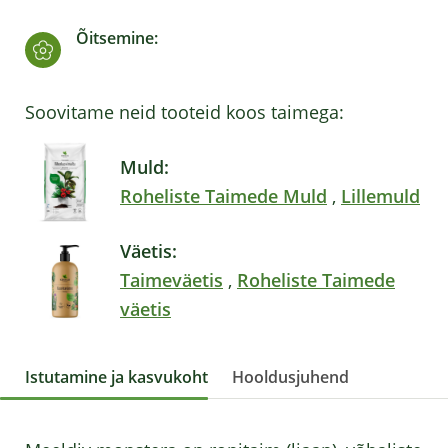
Õitsemine:
Soovitame neid tooteid koos taimega:
Muld:
Roheliste Taimede Muld
,
Lillemuld
Väetis:
Taimeväetis
,
Roheliste Taimede
väetis
Istutamine ja kasvukoht
Hooldusjuhend