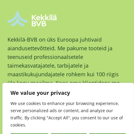
Kekkilä-BVB on üks Euroopa juhtivaid
aiandusettevõtteid. Me pakume tooteid ja
teenuseid professionaalsetele
taimekasvatajatele, tarbijatele ja
maastikukujundajatele rohkem kui 100 riigis
üle kogu maailma. Koos oma klientidega me
kasvame ja kasvatame parema tuleviku nimel.
We value your privacy
We use cookies to enhance your browsing experience,
serve personalized ads or content, and analyze our
traffic. By clicking "Accept All", you consent to our use of
cookies.
Jätkusuutlikkus
•
Andmekaitsedeklaratsioon
•