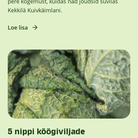
pere kogemust, kuidas nad jõudsid suvilas
Kekkilä Kuivkäimlani.
Loe lisa
5 nippi köögiviljade