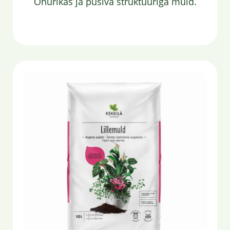
Õhurikas ja püsiva struktuuriga muld.