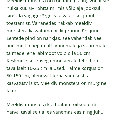
Meeldiv monstera on ronitaim (liaan), võhaliste
hulka kuuluv rohttaim, mis võib aja jooksul
sirguda vägagi kõrgeks ja vajab sel juhul
toestamist. Vananedes hakkab meeldiv
monstera kasvatama pikki pruune õhkjuuri.
Lehtede pind on nahkjas, see vähendab vee
aurumist lehepinnalt. Vanemate ja suuremate
taimede lehe läbimõõt võib olla 50 cm.
Keskmise suurusega monsterate lehed on
tavaliselt 10-25 cm laiused. Taime kõrgus on
50-150 cm, olenevalt tema vanusest ja
kasvatusviisist. Meeldiv monstera on mürgine
taim.
Meeldiv monstera kui toataim õitseb eriti
harva, tavaliselt alles vanemas eas ning juhul