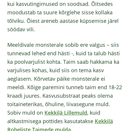
kui kasvutingimused on soodsad. Õitsedes
moodustab ta suure kõrglehe sisse kollaka
tõlviku. Õiest areneb aastase küpsemise järel
söödav vili.
Meeldivale monsterale sobib ere valgus – siis
tunnevad lehed end hästi -, kuid ta talub hästi
ka poolvarjulist kohta. Taim saab hakkama ka
varjulises kohas, kuid siis on tema kasv
aeglasem. Kõrvetav päike monsterale ei
meeldi. Kõige paremini tunneb taim end 18-22
kraadi juures. Kasvusubstraat peaks olema
toitaineterikas, õhuline, liivasegune muld.
Sobiv muld on
Kekkilä Lillemuld
, kuid
altkastmisega pottides kasutatakse
Kekkilä
Roheliste Taimede mulda
.