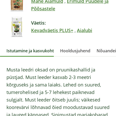
Mahe Aiamuld
,
Erimuld Puudele ja
Põõsastele
Väetis:
Kevadväetis PLUS+
,
Aialubi
Istutamine ja kasvukoht
Hooldusjuhend
Nõuande
Musta leedri oksad on pruunikashallid ja
püstjad. Must leeder kasvab 2-3 meetri
kõrguseks ja sama laiaks. Lehed on suured,
tumerohelised ja 5-7 lehekest paiknevad
sulgjalt. Must leeder õitseb juulis; väikesed
koorevärvi lõhnavad õied moodustavad suured
ja lauged kännased. Sinimustad marjakobarad