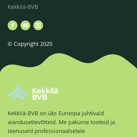
Kekkilä-BVB
© Copyright 2020
Kekkilä-BVB on üks Euroopa juhtivaid
aiandusettevõtteid. Me pakume tooteid ja
teenuseid professionaalsetele