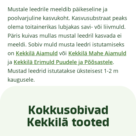
Mustale leedrile meeldib päikeseline ja
poolvarjuline kasvukoht. Kasvusubstraat peaks
olema toitainerikas lubjakas savi- või liivmuld.
Päris kuivas mullas mustal leedril kasvada ei
meeldi. Sobiv muld musta leedri istutamiseks
on
Kekkilä Aiamuld
või
Kekkilä Mahe Aiamuld
ja
Kekkilä Erimuld Puudele ja Põõsastele
.
Mustad leedrid istutatakse üksteisest 1-2 m
kaugusele.
Kokkusobivad
Kekkilä tooted