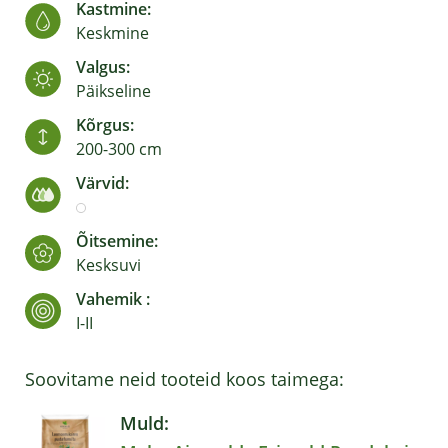
Kastmine:
Keskmine
Valgus:
Päikseline
Kõrgus:
200-300 cm
Värvid:
Õitsemine:
Kesksuvi
Vahemik :
I-II
Soovitame neid tooteid koos taimega:
Muld: