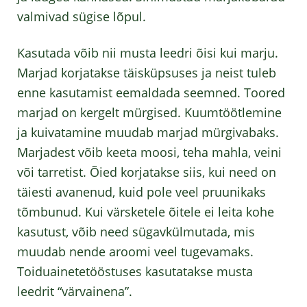
valmivad sügise lõpul.
Kasutada võib nii musta leedri õisi kui marju.
Marjad korjatakse täisküpsuses ja neist tuleb
enne kasutamist eemaldada seemned. Toored
marjad on kergelt mürgised. Kuumtöötlemine
ja kuivatamine muudab marjad mürgivabaks.
Marjadest võib keeta moosi, teha mahla, veini
või tarretist. Õied korjatakse siis, kui need on
täiesti avanenud, kuid pole veel pruunikaks
tõmbunud. Kui värsketele õitele ei leita kohe
kasutust, võib need sügavkülmutada, mis
muudab nende aroomi veel tugevamaks.
Toiduainetetööstuses kasutatakse musta
leedrit “värvainena”.