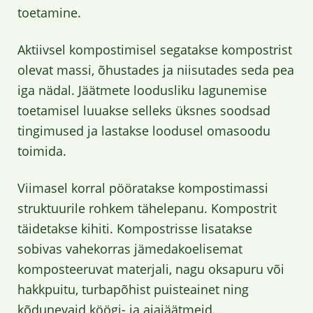
toetamine.
Aktiivsel kompostimisel segatakse kompostrist
olevat massi, õhustades ja niisutades seda pea
iga nädal. Jäätmete loodusliku lagunemise
toetamisel luuakse selleks üksnes soodsad
tingimused ja lastakse loodusel omasoodu
toimida.
Viimasel korral pööratakse kompostimassi
struktuurile rohkem tähelepanu. Kompostrit
täidetakse kihiti. Kompostrisse lisatakse
sobivas vahekorras jämedakoelisemat
komposteeruvat materjali, nagu oksapuru või
hakkpuitu, turbapõhist puisteainet ning
kõdunevaid köögi- ja aiajäätmeid.