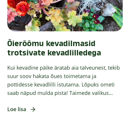
Õierõõmu kevadilmasid
trotsivate kevadlilledega
Kui kevadine päike äratab aia talveunest, tekib
suur soov hakata õues toimetama ja
pottidesse kevadlilli istutama. Lõpuks ometi
saab näpud mulda pista! Taimede valikus
…
Loe lisa