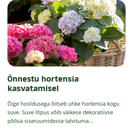
Õnnestu hortensia
kasvatamisel
Õige hooldusega õitseb uhke hortensia kogu
suve. Suve lõpus võib väikese dekoratiivse
põõsa siseruumidesse talvituma...