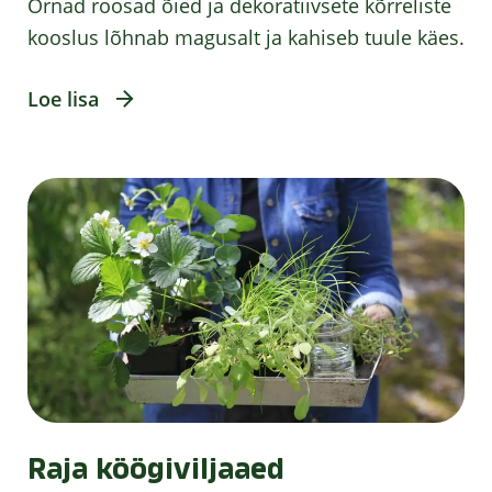
Õrnad roosad õied ja dekoratiivsete kõrreliste
kooslus lõhnab magusalt ja kahiseb tuule käes.
Loe lisa
Raja köögiviljaaed