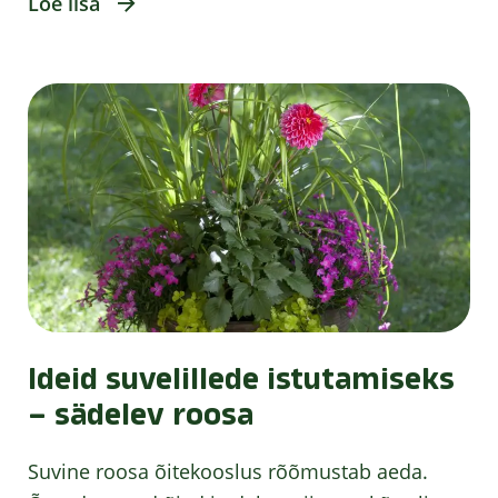
Loe lisa
Ideid suvelillede istutamiseks
– sädelev roosa
Suvine roosa õitekooslus rõõmustab aeda.