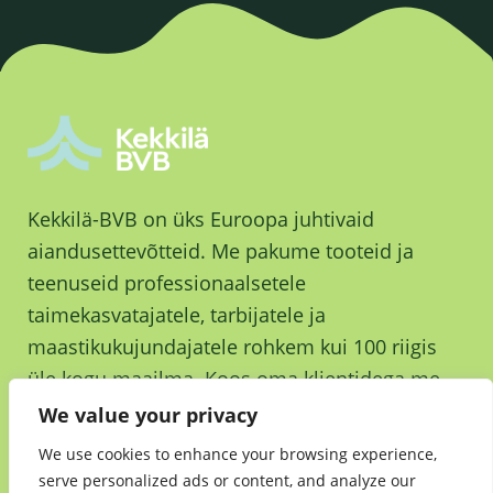
Kekkilä-BVB on üks Euroopa juhtivaid
aiandusettevõtteid. Me pakume tooteid ja
teenuseid professionaalsetele
taimekasvatajatele, tarbijatele ja
maastikukujundajatele rohkem kui 100 riigis
üle kogu maailma. Koos oma klientidega me
kasvame ja kasvatame parema tuleviku nimel.
We value your privacy
We use cookies to enhance your browsing experience,
serve personalized ads or content, and analyze our