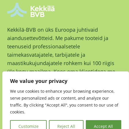
Kekkilä-BVB on üks Euroopa juhtivaid
aiandusettevõtteid. Me pakume tooteid ja
teenuseid professionaalsetele
taimekasvatajatele, tarbijatele ja
maastikukujundajatele rohkem kui 100 riigis
üle kogu maailma. Koos oma klientidega me
kasvame ja kasvatame parema tuleviku nimel.
We value your privacy
We use cookies to enhance your browsing experience,
serve personalized ads or content, and analyze our
traffic. By clicking "Accept All", you consent to our use of
cookies.
Jätkusuutlikkus
•
Andmekaitsedeklaratsioon
•
Kekkilä-BVB Retail
Customize
Reject All
Accept All