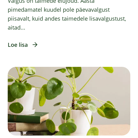
Valgus on taimede elujõud. Aasta
pimedamatel kuudel pole päevavalgust
piisavalt, kuid andes taimedele lisavalgustust,
aitad...
Loe lisa