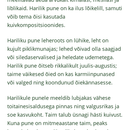
liblikaid. Harilik pune on ka ilus lõikelill, samuti
võib tema õisi kasutada
kuivkompositsioonides.
Hariliku pune leheroots on lühike, leht on
kujult piklikmunajas; lehed võivad olla saagjad
või siledaservalised ja heledate udemetega.
Harilik pune õitseb rikkalikult juulis-augustis;
taime väikesed õied on kas karmiinpunased
või valged ning koondunud õiekännasesse.
Harilikule punele meeldib lubjakas vähese
toitainesisaldusega pinnas ning valgusrikas ja
soe kasvukoht. Taim talub üsnagi hästi kuivust.
Kuna pune on mitmeaastane taim, peaks