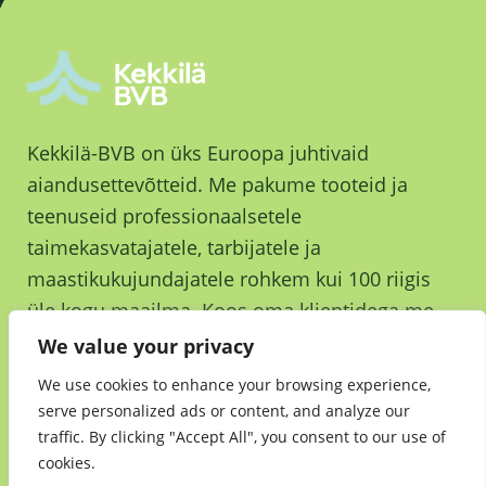
Kekkilä-BVB on üks Euroopa juhtivaid
aiandusettevõtteid. Me pakume tooteid ja
teenuseid professionaalsetele
taimekasvatajatele, tarbijatele ja
maastikukujundajatele rohkem kui 100 riigis
üle kogu maailma. Koos oma klientidega me
kasvame ja kasvatame parema tuleviku nimel.
We value your privacy
We use cookies to enhance your browsing experience,
serve personalized ads or content, and analyze our
traffic. By clicking "Accept All", you consent to our use of
cookies.
Jätkusuutlikkus
•
Andmekaitsedeklaratsioon
•