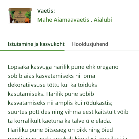
Väetis:
Mahe Aiamaaväetis
,
Aialubi
Istutamine ja kasvukoht
Hooldusjuhend
Lopsaka kasvuga harilik pune ehk oregano
sobib aias kasvatamiseks nii oma
dekoratiivsuse tõttu kui ka toiduks
kasutamiseks. Harilik pune sobib
kasvatamiseks nii amplis kui rõdukastis;
suurtes pottides ning vihma eest kaitstult võib
ta korralikult kaetuna ka talve üle elada.
Hariliku pune õitseaeg on pikk ning õied
meelitavad aeda arvukalt kimalasi, mesilasi ja