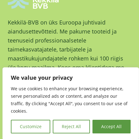
Kekkilä-BVB on üks Euroopa juhtivaid
aiandusettevõtteid. Me pakume tooteid ja
teenuseid professionaalsetele
taimekasvatajatele, tarbijatele ja
maastikukujundajatele rohkem kui 100 riigis
üle kogu maailma. Koos oma klientidega me
kasvame ja kasvatame parema tuleviku nimel.
We value your privacy
We use cookies to enhance your browsing experience,
serve personalized ads or content, and analyze our
traffic. By clicking "Accept All", you consent to our use of
cookies.
Jätkusuutlikkus
•
Andmekaitsedeklaratsioon
•
Kekkilä-BVB Retail
Customize
Reject All
Accept All