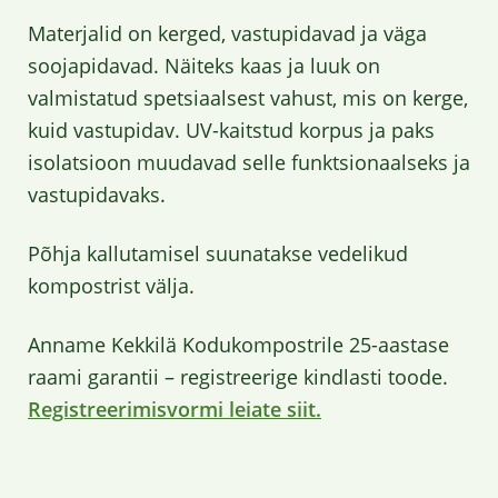
Materjalid on kerged, vastupidavad ja väga
soojapidavad. Näiteks kaas ja luuk on
valmistatud spetsiaalsest vahust, mis on kerge,
kuid vastupidav. UV-kaitstud korpus ja paks
isolatsioon muudavad selle funktsionaalseks ja
vastupidavaks.
Põhja kallutamisel suunatakse vedelikud
kompostrist välja.
Anname Kekkilä Kodukompostrile 25-aastase
raami garantii – registreerige kindlasti toode.
Registreerimisvormi leiate siit.