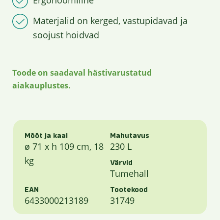
Ergonoomiline
Materjalid on kerged, vastupidavad ja
soojust hoidvad
Toode on saadaval hästivarustatud
aiakauplustes.
Mõõt ja kaal
Mahutavus
ø 71 x h 109 cm, 18
230 L
kg
Värvid
Tumehall
EAN
Tootekood
6433000213189
31749