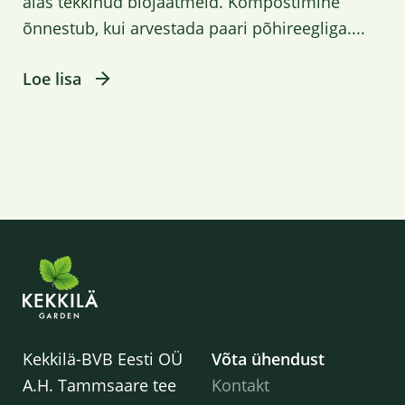
aias tekkinud biojäätmeid. Kompostimine
õnnestub, kui arvestada paari põhireegliga....
Loe lisa
Kekkilä-BVB Eesti OÜ
Võta ühendust
A.H. Tammsaare tee
Kontakt