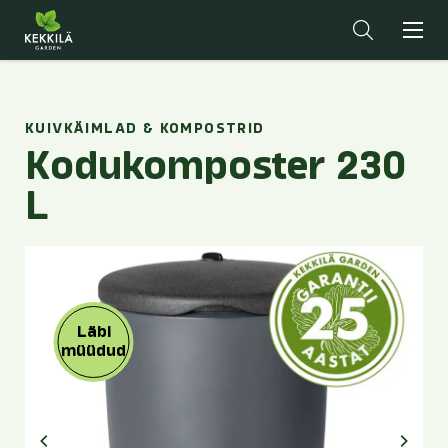
KUIVKÄIMLAD & KOMPOSTRID
Kodukomposter 230
L
Läbi
müüdud