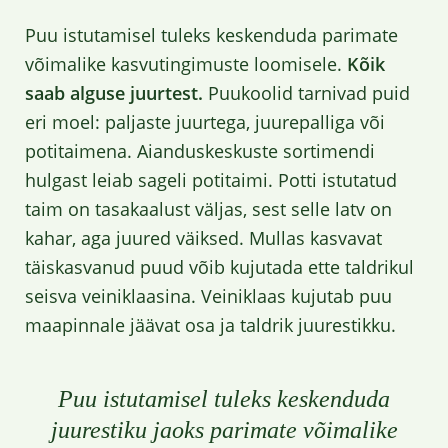
Puu istutamisel tuleks keskenduda parimate
võimalike kasvutingimuste loomisele.
Kõik
saab alguse juurtest.
Puukoolid tarnivad puid
eri moel: paljaste juurtega, juurepalliga või
potitaimena. Aianduskeskuste sortimendi
hulgast leiab sageli potitaimi. Potti istutatud
taim on tasakaalust väljas, sest selle latv on
kahar, aga juured väiksed. Mullas kasvavat
täiskasvanud puud võib kujutada ette taldrikul
seisva veiniklaasina. Veiniklaas kujutab puu
maapinnale jäävat osa ja taldrik juurestikku.
Puu istutamisel tuleks keskenduda
juurestiku jaoks parimate võimalike