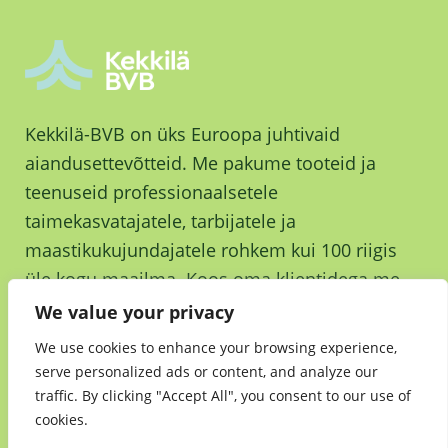
Kekkilä-BVB on üks Euroopa juhtivaid
aiandusettevõtteid. Me pakume tooteid ja
teenuseid professionaalsetele
taimekasvatajatele, tarbijatele ja
maastikukujundajatele rohkem kui 100 riigis
üle kogu maailma. Koos oma klientidega me
kasvame ja kasvatame parema tuleviku nimel.
We value your privacy
We use cookies to enhance your browsing experience,
serve personalized ads or content, and analyze our
traffic. By clicking "Accept All", you consent to our use of
cookies.
Jätkusuutlikkus
•
Andmekaitsedeklaratsioon
•