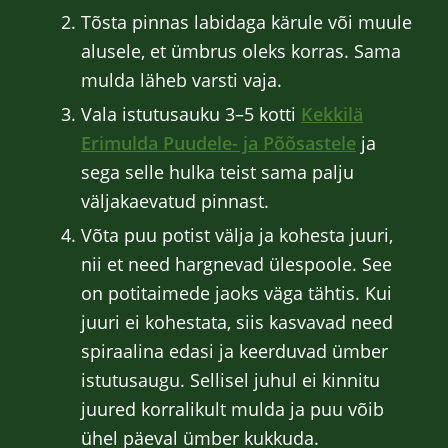
Tõsta pinnas labidaga kärule või muule
alusele, et ümbrus oleks korras. Sama
mulda läheb varsti vaja.
Vala istutusauku 3–5 kotti
Kekkilä
Erimulda Puudele- ja Põõsastele
ja
sega selle hulka teist sama palju
väljakaevatud pinnast.
Võta puu potist välja ja kohesta juuri,
nii et need hargnevad ülespoole. See
on potitaimede jaoks väga tähtis. Kui
juuri ei kohestata, siis kasvavad need
spiraalina edasi ja keerduvad ümber
istutusaugu. Sellisel juhul ei kinnitu
juured korralikult mulda ja puu võib
ühel päeval ümber kukkuda.