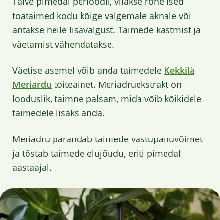
Talve pimedal perioodil, viiakse rohelised
toataimed kodu kõige valgemale aknale või
antakse neile lisavalgust. Taimede kastmist ja
väetamist vähendatakse.
Väetise asemel võib anda taimedele
Kekkilä
Meriardu
toiteainet. Meriadruekstrakt on
looduslik, taimne palsam, mida võib kõikidele
taimedele lisaks anda.
Meriadru parandab taimede vastupanuvõimet
ja tõstab taimede elujõudu, eriti pimedal
aastaajal.