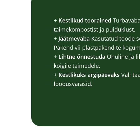
+
Kestlikud toorained
Turbavaba
taimekompostist ja puidukiust.
+
Jäätmevaba
Kasutatud toode s
Pakend vii plastpakendite kogum
+
Lihtne õnnestuda
Õhuline ja li
kõigile taimedele.
+
Kestlikuks argipäevaks
Vali ta
loodusvarasid.