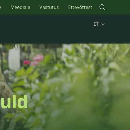
e
Meediale
Vastutus
Ettevõttest
ET
muld