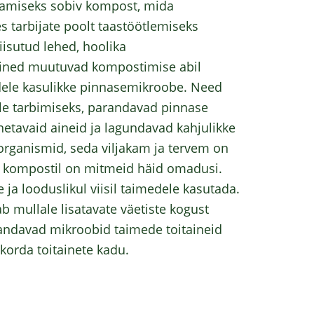
damiseks sobiv kompost, mida
 tarbijate poolt taastöötlemiseks
iisutud lehed, hoolika
ained muutuvad kompostimise abil
dele kasulikke pinnasemikroobe. Need
le tarbimiseks, parandavad pinnase
netavaid aineid ja lagundavad kahjulikke
organismid, seda viljakam ja tervem on
d kompostil on mitmeid häid omadusi.
ja looduslikul viisil taimedele kasutada.
b mullale lisatavate väetiste kogust
randavad mikroobid taimede toitaineid
orda toitainete kadu.