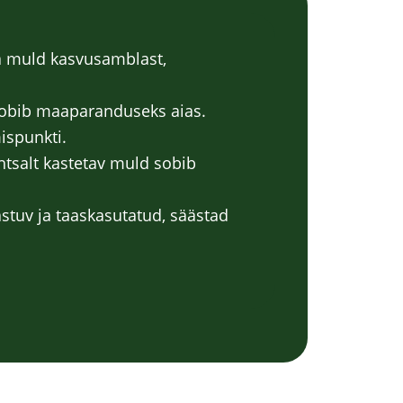
 muld kasvusamblast,
obib maaparanduseks aias.
ispunkti.
htsalt kastetav muld sobib
astuv ja taaskasutatud, säästad