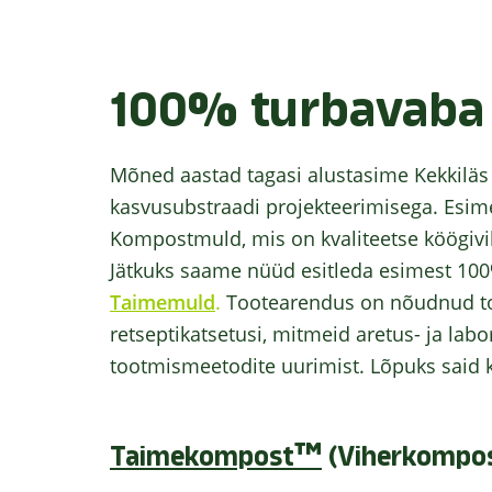
100% turbavaba
Mõned aastad tagasi alustasime Kekkilä
kasvusubstraadi projekteerimisega.
Esim
Kompostmuld, mis on kvaliteetse köögivi
Jätkuks saame nüüd esitleda esimest 10
Taimemuld
.
Tootearendus on nõudnud too
retseptikatsetusi, mitmeid aretus- ja lab
tootmismeetodite uurimist.
Lõpuks said k
Taimekompost™
(Viherkompos