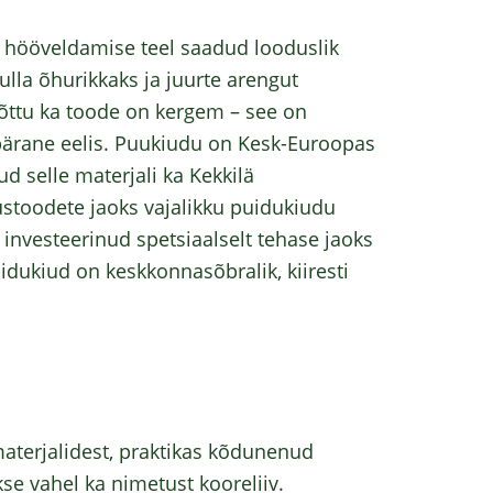
i hööveldamise teel saadud looduslik
la õhurikkaks ja juurte arengut
õttu ka toode on kergem – see on
epärane eelis. Puukiudu on Kesk-Euroopas
d selle materjali ka Kekkilä
toodete jaoks vajalikku puidukiudu
nvesteerinud spetsiaalselt tehase jaoks
uidukiud on keskkonnasõbralik, kiiresti
materjalidest, praktikas kõdunenud
e vahel ka nimetust kooreliiv.