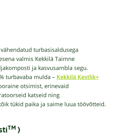
s vähendatud turbasisaldusega
esena valmis Kekkilä Taimne
ljakomposti ja kasvusambla segu.
0% turbavaba mulda –
Kekkilä Kestlik+
raine otsimist, erinevaid
oratoorseid katseid ning
õik tükid paika ja saime luua töövõtteid.
TM
ti
)