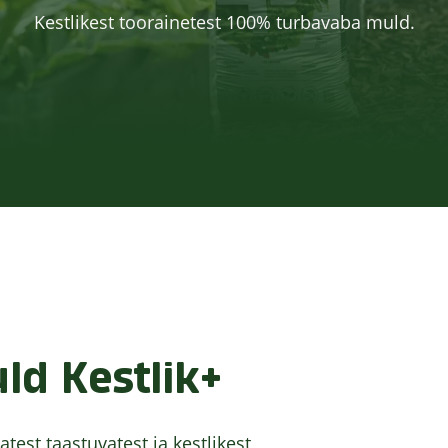
Kestlikest toorainetest 100% turbavaba muld.
ld Kestlik+
est taastuvatest ja kestlikest