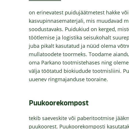
on erinevatest puidujäätmetest hakke võ
kasvupinnasematerjali, mis muudavad mul
soodustavaks. Puidukiud on kerged, mist
töötlemise ja logistika seisukohalt suur
juba pikalt kasutatud ja nüüd olema võtnu
mullatoodete toormeks. Toodame aiandus
oma Parkano tootmistehases ning oleme i
välja töötatud biokiudude tootmisliini. P
uuenev ringmajanduse tooraine.
Puukoorekompost
tekib saeveskite või paberitootmise jääk
puukoorest. Puukoorekomposti kasutataks