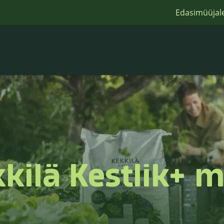
Edasimüüjal
kilä Kestlik+ 