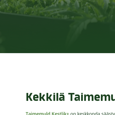
Kekkilä Taimemu
Taimemuld Kestlik+
on keskkonda säästvat