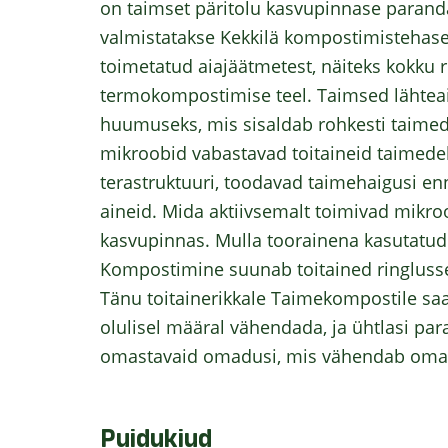
on taimset päritolu kasvupinnase paran
valmistatakse Kekkilä kompostimistehases
toimetatud aiajäätmetest, näiteks kokku r
termokompostimise teel. Taimsed lähte
huumuseks, mis sisaldab rohkesti taime
mikroobid vabastavad toitaineid taimede
terastruktuuri, toodavad taimehaigusi en
aineid. Mida aktiivsemalt toimivad mikro
kasvupinnas. Mulla toorainena kasutatu
Kompostimine suunab toitained ringlusse 
Tänu toitainerikkale Taimekompostile saa
olulisel määral vähendada, ja ühtlasi pa
omastavaid omadusi, mis vähendab omak
Puidukiud