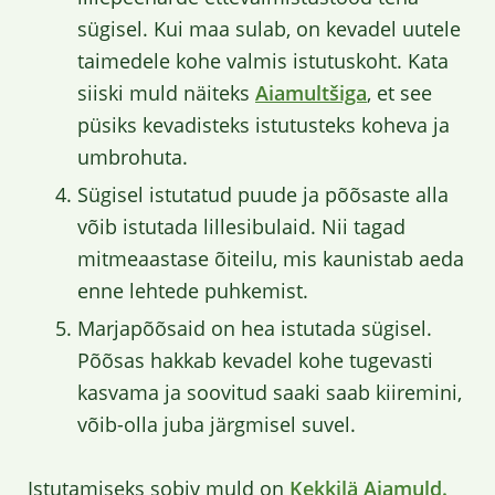
sügisel. Kui maa sulab, on kevadel uutele
taimedele kohe valmis istutuskoht. Kata
siiski muld näiteks
Aiamultšiga
, et see
püsiks kevadisteks istutusteks koheva ja
umbrohuta.
Sügisel istutatud puude ja põõsaste alla
võib istutada lillesibulaid. Nii tagad
mitmeaastase õiteilu, mis kaunistab aeda
enne lehtede puhkemist.
Marjapõõsaid on hea istutada sügisel.
Põõsas hakkab kevadel kohe tugevasti
kasvama ja soovitud saaki saab kiiremini,
võib-olla juba järgmisel suvel.
Istutamiseks sobiv muld on
Kekkilä Aiamuld.