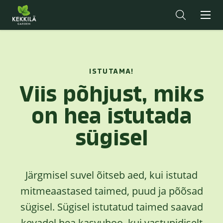
ISTUTAMA!
Viis põhjust, miks
on hea istutada
sügisel
Järgmisel suvel õitseb aed, kui istutad
mitmeaastased taimed, puud ja põõsad
sügisel. Sügisel istutatud taimed saavad
kevadel hea kasvuhoo, kui vastupidiselt