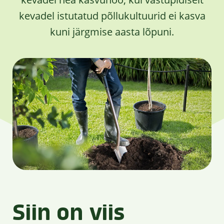
kevadel istutatud põllukultuurid ei kasva
kuni järgmise aasta lõpuni.
Siin on viis