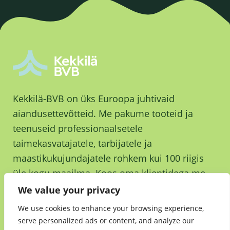
Kekkilä-BVB on üks Euroopa juhtivaid
aiandusettevõtteid. Me pakume tooteid ja
teenuseid professionaalsetele
taimekasvatajatele, tarbijatele ja
maastikukujundajatele rohkem kui 100 riigis
üle kogu maailma. Koos oma klientidega me
kasvame ja kasvatame parema tuleviku nimel.
We value your privacy
We use cookies to enhance your browsing experience,
serve personalized ads or content, and analyze our