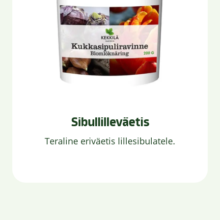
Sibullilleväetis
Teraline eriväetis lillesibulatele.