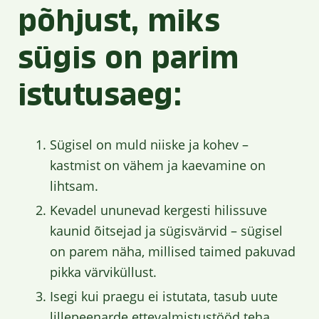
põhjust, miks
sügis on parim
istutusaeg:
Sügisel on muld niiske ja kohev –
kastmist on vähem ja kaevamine on
lihtsam.
Kevadel ununevad kergesti hilissuve
kaunid õitsejad ja sügisvärvid – sügisel
on parem näha, millised taimed pakuvad
pikka värviküllust.
Isegi kui praegu ei istutata, tasub uute
lillepeenarde ettevalmistustööd teha