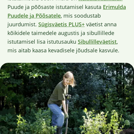
Puude ja põõsaste istutamisel kasuta
Erimulda
Puudele ja Põõsatele
, mis soodustab
juurdumist.
Sügisväetis PLUS+
väetist anna
kõikidele taimedele augustis ja sibullillede
istutamisel lisa istutusauku
Sibullilleväetist
,
mis aitab kaasa kevadisele jõudsale kasvule.