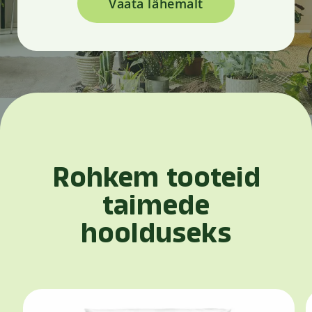
Vaata lähemalt
Rohkem tooteid
taimede
hoolduseks