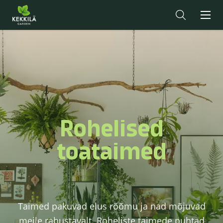
Rohelised
toataimed
Taimed pakuvad elus rõõmu ja nad mõjuvad
meile rahustavalt. Roheliste taimede puhtad