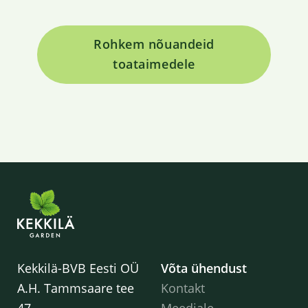
Rohkem nõuandeid
toataimedele
Kekkilä-BVB Eesti OÜ
Võta ühendust
A.H. Tammsaare tee
Kontakt
47
Meediale