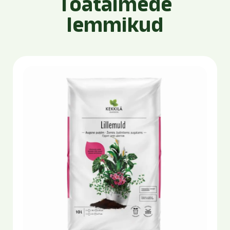
Toataimede
lemmikud