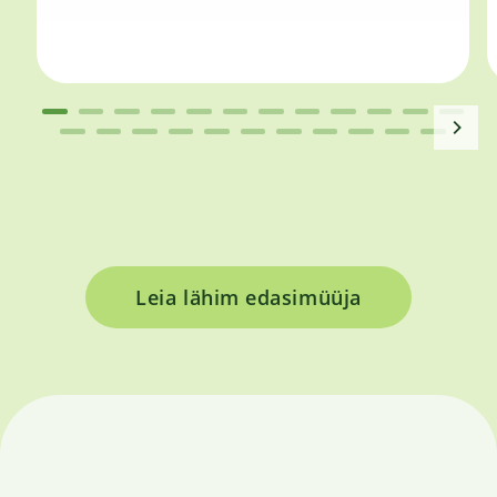
Leia lähim edasimüüja