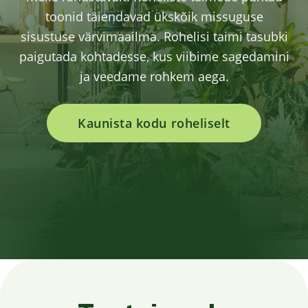
toonid täiendavad ükskõik missuguse
sisustuse värvimaailma. Rohelisi taimi tasubki
paigutada kohtadesse, kus viibime sagedamini
ja veedame rohkem aega.
Kaunista kodu roheliselt