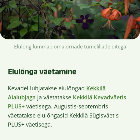
Elulõng lummab oma õrnade tumelillade õitega
Elulõnga väetamine
Kevadel lubjatakse elulõngad
Kekkilä
Aialubjaga
ja väetatakse
Kekkilä Kevadväetis
PLUS+
väetisega. Augustis-septembris
väetatakse elulõngasid Kekkilä Sügisväetis
PLUS+ väetisega.