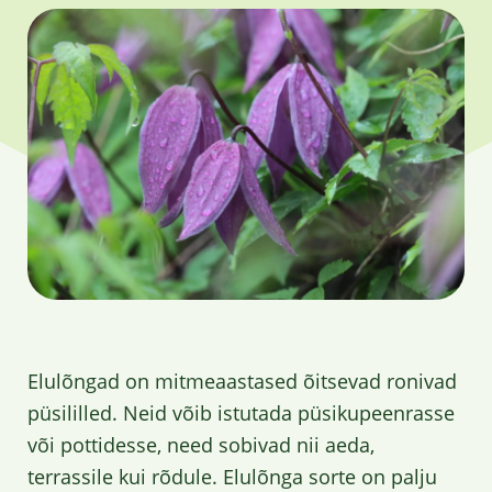
Elulõngad on mitmeaastased õitsevad ronivad
püsililled. Neid võib istutada püsikupeenrasse
või pottidesse, need sobivad nii aeda,
terrassile kui rõdule. Elulõnga sorte on palju