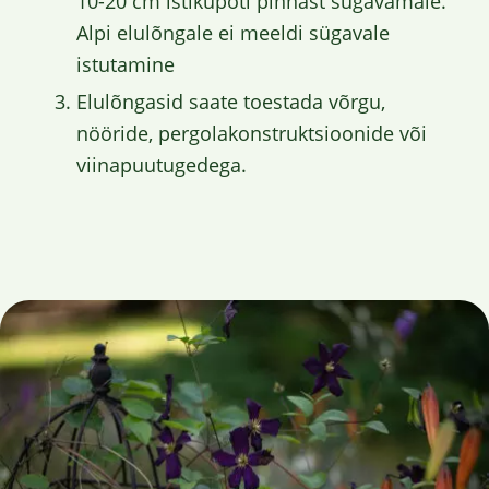
10-20 cm istikupoti pinnast sügavamale.
Alpi elulõngale ei meeldi sügavale
istutamine
Elulõngasid saate toestada võrgu,
nööride, pergolakonstruktsioonide või
viinapuutugedega.