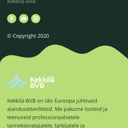
Kekkilä-BVB
© Copyright 2020
Kekkilä-BVB on üks Euroopa juhtivaid
aiandusettevõtteid. Me pakume tooteid ja
teenuseid professionaalsetele
taimekasvatajatele, tarbijatele ja