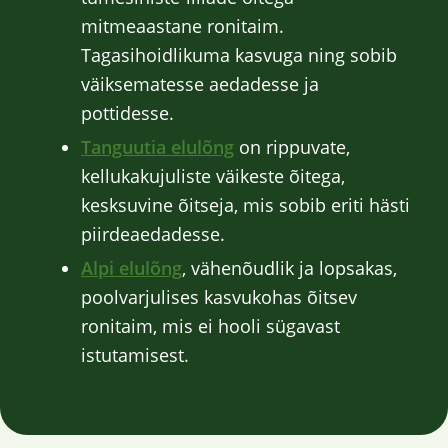
mitmeaastane ronitaim.
Tagasihoidlikuma kasvuga ning sobib
väiksematesse aedadesse ja
pottidesse.
Tanguutia elulõng
on rippuvate,
kellukakujuliste väikeste õitega,
kesksuvine õitseja, mis sobib eriti hästi
piirdeaedadesse.
Alpi elulõng
, vähenõudlik ja lopsakas,
poolvarjulises kasvukohas õitsev
ronitaim, mis ei hooli sügavast
istutamisest.