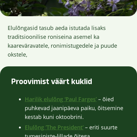
Elulõngasid tasub aeda istutada lisaks
traditsioonilise roniseina asemel ka
kaareväravatele, ronimistugedele ja puude
okstele,
Proovimist väärt kuklid
Harilik elulõng ‘Paul Farges’
– õied
puhkevad jaanipäeva paiku, õitsemine
kestab kuni oktoobrini.
Elulõng ’The President’
– eriti suurte
tumesiniste-lillade õitega