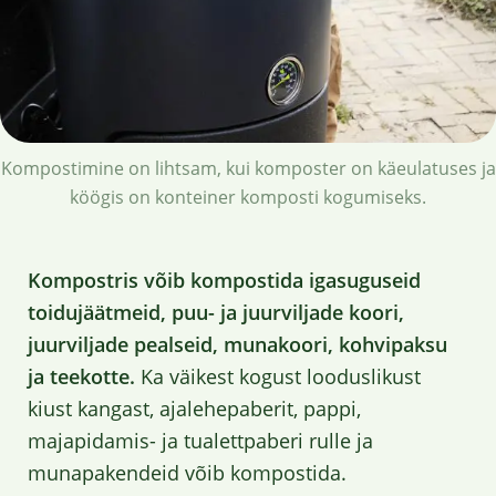
Kompostimine on lihtsam, kui komposter on käeulatuses ja
köögis on konteiner komposti kogumiseks.
Kompostris võib kompostida igasuguseid
toidujäätmeid, puu- ja juurviljade koori,
juurviljade pealseid, munakoori, kohvipaksu
ja teekotte.
Ka väikest kogust looduslikust
kiust kangast, ajalehepaberit, pappi,
majapidamis- ja tualettpaberi rulle ja
munapakendeid võib kompostida.