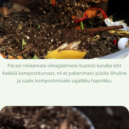
Pärast niiskemate olmejäätmete lisamist kandke kiht
Kekkilä kompostiturvast, nii et paberimass püsiks õhuline
ja saaks kompostimiseks vajalikku hapnikku.