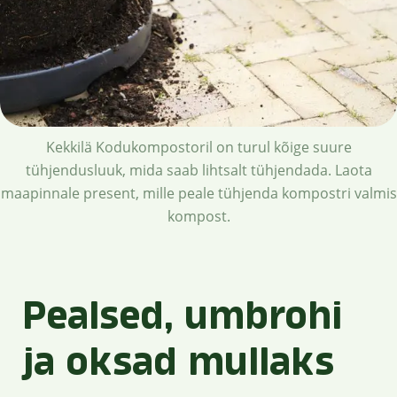
Kekkilä Kodukompostoril on turul kõige suure
tühjendusluuk, mida saab lihtsalt tühjendada. Laota
maapinnale present, mille peale tühjenda kompostri valmis
kompost.
Pealsed, umbrohi
ja oksad mullaks