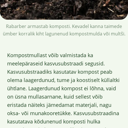
Rabarber armastab komposti. Kevadel kanna taimede
ümber korralik kiht lagunenud kompostmulda või multši.
Kompostmullast võib valmistada ka
meelepäraseid kasvusubstraadi segusid.
Kasvusubstraadiks kasutatav kompost peab
olema laagerdunud, tume ja koostiselt küllaltki
ühtlane. Laagerdunud kompost ei lõhna, vaid
on üsna mullasarnane, kuid sellest võib
eristada näiteks jämedamat materjali, nagu
oksa- või munakooretükke. Kasvusubstraadina
kasutatava kõdunenud komposti hulka