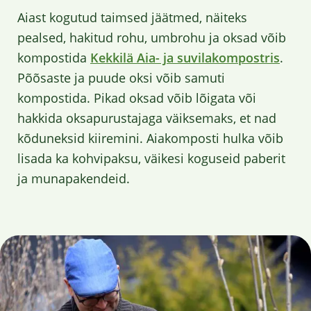
Aiast kogutud taimsed jäätmed, näiteks
pealsed, hakitud rohu, umbrohu ja oksad võib
kompostida
Kekkilä Aia- ja suvilakompostris
.
Põõsaste ja puude oksi võib samuti
kompostida. Pikad oksad võib lõigata või
hakkida oksapurustajaga väiksemaks, et nad
kõduneksid kiiremini. Aiakomposti hulka võib
lisada ka kohvipaksu, väikesi koguseid paberit
ja munapakendeid.