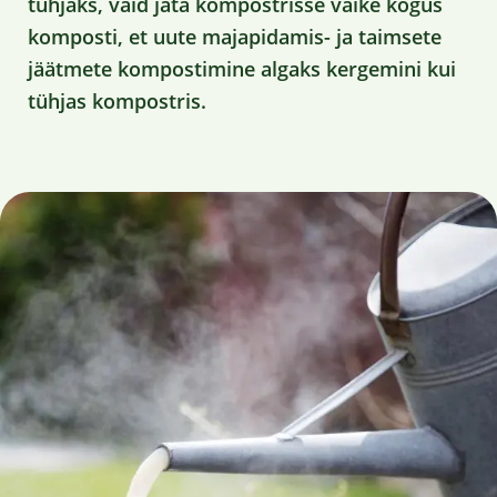
tühjaks, vaid jäta kompostrisse väike kogus
komposti, et uute majapidamis- ja taimsete
jäätmete kompostimine algaks kergemini kui
tühjas kompostris.