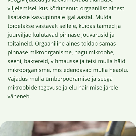
viljelemisel, kus kõdunenud orgaanilist ainest
lisatakse kasvupinnale igal aastal. Mulda
toidetakse vastavalt sellele, kuidas taimed ja
juurviljad kulutavad pinnase jõuvarusid ja
toitaineid. Orgaaniline aines toidab samas
pinnase mikroorganisme, nagu mikroobe,
seeni, baktereid, vihmausse ja teisi mulla häid
mikroorganisme, mis edendavad mulla heaolu.
Vajadus mulla ümberpööramise ja seega
mikroobide tegevuse ja elu häirimise järele
väheneb.