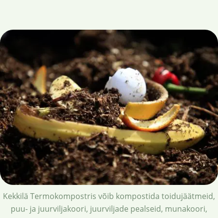
Kekkilä Termokompostris võib kompostida toidujäätmeid,
puu- ja juurviljakoori, juurviljade pealseid, munakoori,