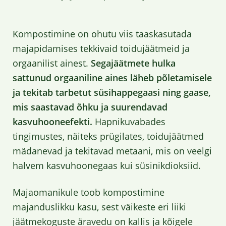
Kompostimine on ohutu viis taaskasutada
majapidamises tekkivaid toidujäätmeid ja
orgaanilist ainest.
Segajäätmete hulka
sattunud orgaaniline aines läheb põletamisele
ja tekitab tarbetut süsihappegaasi ning gaase,
mis saastavad õhku ja suurendavad
kasvuhooneefekti.
Hapnikuvabades
tingimustes, näiteks prügilates, toidujäätmed
mädanevad ja tekitavad metaani, mis on veelgi
halvem kasvuhoonegaas kui süsinikdioksiid.
Majaomanikule toob kompostimine
majanduslikku kasu, sest väikeste eri liiki
jäätmekoguste äravedu on kallis ja kõigele