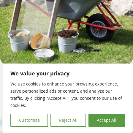
Kompostmullast saab istutamiseks teha omaenda
We value your privacy
mullasegud. Kasuta näiteks kompostmulda, kasvuturvast,
We use cookies to enhance your browsing experience,
lupja ja liiva.
serve personalized ads or content, and analyze our
traffic. By clicking "Accept All", you consent to our use of
cookies.
Customize
Reject All
Accept All