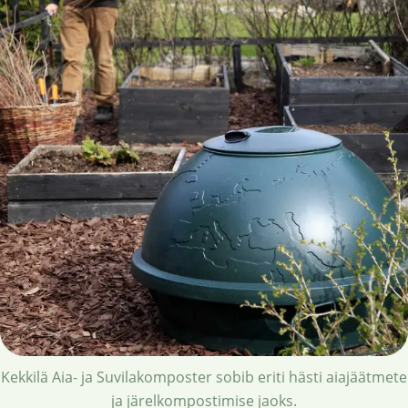
Kekkilä Aia- ja Suvilakomposter sobib eriti hästi aiajäätmete
ja järelkompostimise jaoks.