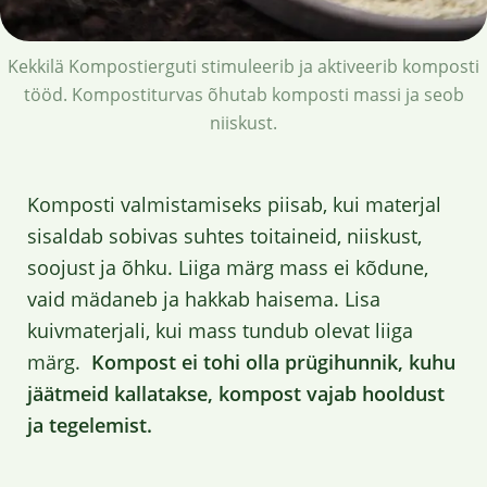
Kekkilä Kompostierguti stimuleerib ja aktiveerib komposti
tööd. Kompostiturvas õhutab komposti massi ja seob
niiskust.
Komposti valmistamiseks piisab, kui materjal
sisaldab sobivas suhtes toitaineid, niiskust,
soojust ja õhku. Liiga märg mass ei kõdune,
vaid mädaneb ja hakkab haisema. Lisa
kuivmaterjali, kui mass tundub olevat liiga
märg.
Kompost ei tohi olla prügihunnik, kuhu
jäätmeid kallatakse, kompost vajab hooldust
ja tegelemist.