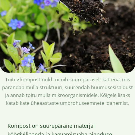
Toitev kompostmuld toimib suurepäraselt kattena, mis
parandab mulla struktuuri, suurendab huumusesisaldust
ja annab toitu mulla mikroorganismidele. Kõigele lisaks
katab kate üheaastaste umbrohuseemnete idanemist.
Kompost on suurepärane materjal
köögiviljaaeda ja kaevamisvaba aianduse