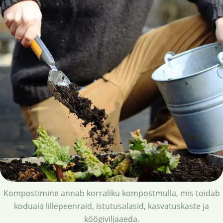
Kompostimine annab korraliku kompostmulla, mis toidab
koduaia lillepeenraid, istutusalasid, kasvatuskaste ja
köögiviljaaeda.