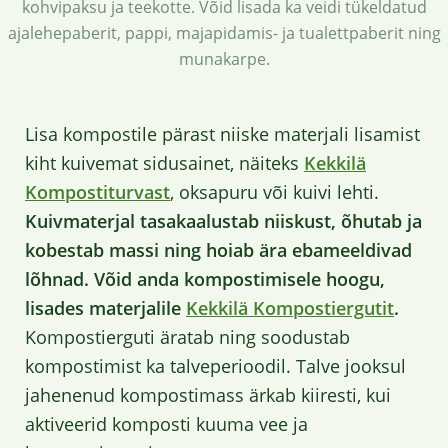
kohvipaksu ja teekotte. Võid lisada ka veidi tükeldatud
ajalehepaberit, pappi, majapidamis- ja tualettpaberit ning
munakarpe.
Lisa kompostile pärast niiske materjali lisamist
kiht kuivemat sidusainet, näiteks
Kekkilä
Kompostiturvast
, oksapuru või kuivi lehti.
Kuivmaterjal tasakaalustab niiskust, õhutab ja
kobestab massi ning hoiab ära ebameeldivad
lõhnad. Võid anda kompostimisele hoogu,
lisades materjalile
Kekkilä Kompostiergutit
.
Kompostierguti äratab ning soodustab
kompostimist ka talveperioodil. Talve jooksul
jahenenud kompostimass ärkab kiiresti, kui
aktiveerid komposti kuuma vee ja