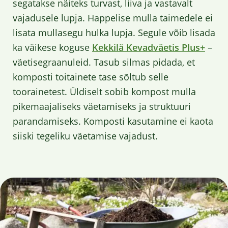
segatakse näiteks turvast, liiva ja vastavalt
vajadusele lupja. Happelise mulla taimedele ei
lisata mullasegu hulka lupja. Segule võib lisada
ka väikese koguse
Kekkilä Kevadväetis Plus+
–
väetisegraanuleid. Tasub silmas pidada, et
komposti toitainete tase sõltub selle
toorainetest. Üldiselt sobib kompost mulla
pikemaajaliseks väetamiseks ja struktuuri
parandamiseks. Komposti kasutamine ei kaota
siiski tegeliku väetamise vajadust.