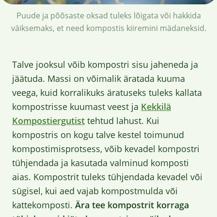
Puude ja põõsaste oksad tuleks lõigata või hakkida
väiksemaks, et need kompostis kiiremini mädaneksid.
Talve jooksul võib kompostri sisu jaheneda ja
jäätuda. Massi on võimalik äratada kuuma
veega, kuid korralikuks äratuseks tuleks kallata
kompostrisse kuumast veest ja
Kekkilä
Kompostiergutist
tehtud lahust. Kui
kompostris on kogu talve kestel toimunud
kompostimisprotsess, võib kevadel kompostri
tühjendada ja kasutada valminud komposti
aias. Kompostrit tuleks tühjendada kevadel või
sügisel, kui aed vajab kompostmulda või
kattekomposti.
Ära tee kompostrit korraga