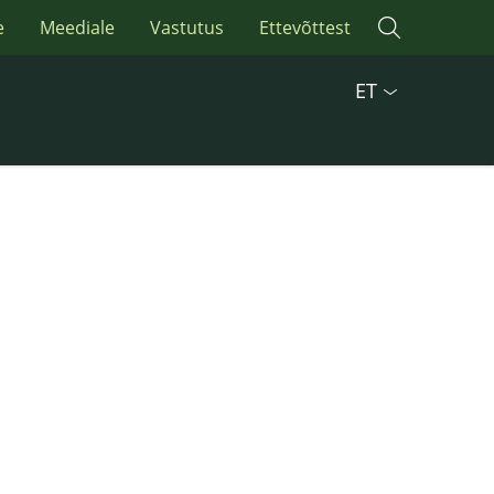
e
Meediale
Vastutus
Ettevõttest
ET