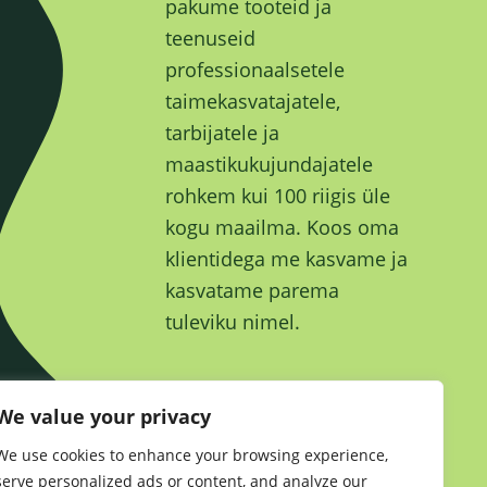
pakume tooteid ja
teenuseid
professionaalsetele
taimekasvatajatele,
tarbijatele ja
maastikukujundajatele
rohkem kui 100 riigis üle
kogu maailma. Koos oma
klientidega me kasvame ja
kasvatame parema
tuleviku nimel.
We value your privacy
We use cookies to enhance your browsing experience,
Jätkusuutlikkus
•
serve personalized ads or content, and analyze our