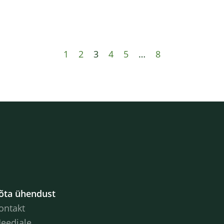
1
2
3
4
5
…
8
õta ühendust
ontakt
eediale