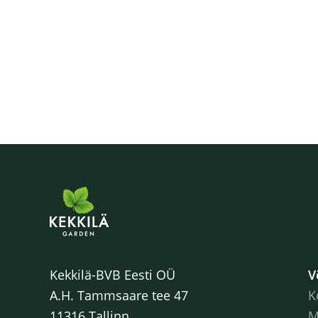
Kekkilä-BVB Eesti OÜ
V
A.H. Tammsaare tee 47
K
11316 Tallinn
M