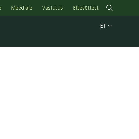
e
Meediale
Vastutus
Ettevõttest
ET