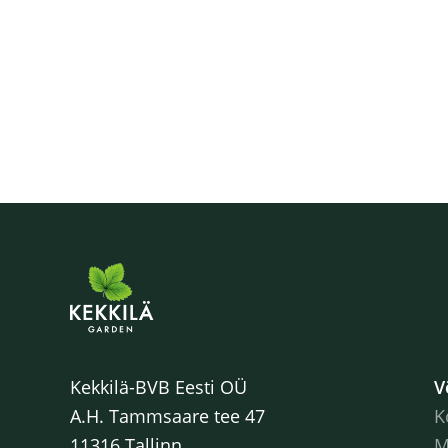
Kekkilä-BVB Eesti OÜ
V
A.H. Tammsaare tee 47
K
11316 Tallinn
M