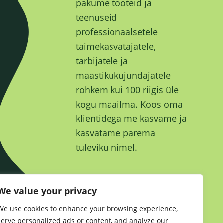
pakume tooteid ja
teenuseid
professionaalsetele
taimekasvatajatele,
tarbijatele ja
maastikukujundajatele
rohkem kui 100 riigis üle
kogu maailma. Koos oma
klientidega me kasvame ja
kasvatame parema
tuleviku nimel.
We value your privacy
We use cookies to enhance your browsing experience,
Jätkusuutlikkus
•
serve personalized ads or content, and analyze our