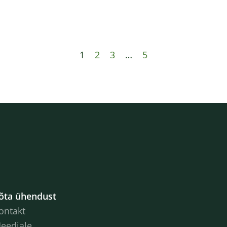
1
2
3
…
5
õta ühendust
ontakt
eediale